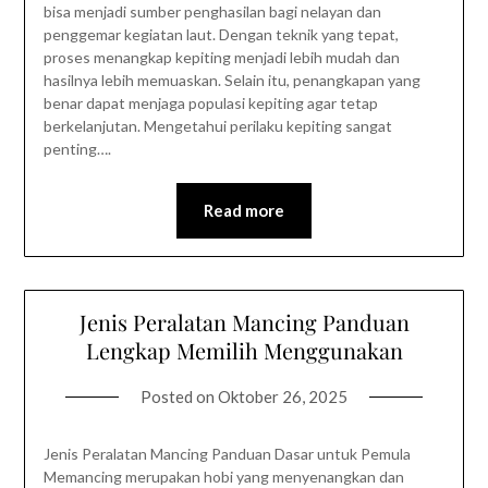
bisa menjadi sumber penghasilan bagi nelayan dan
penggemar kegiatan laut. Dengan teknik yang tepat,
proses menangkap kepiting menjadi lebih mudah dan
hasilnya lebih memuaskan. Selain itu, penangkapan yang
benar dapat menjaga populasi kepiting agar tetap
berkelanjutan. Mengetahui perilaku kepiting sangat
penting….
Read more
Jenis Peralatan Mancing Panduan
Lengkap Memilih Menggunakan
Posted on
Oktober 26, 2025
Jenis Peralatan Mancing Panduan Dasar untuk Pemula
Memancing merupakan hobi yang menyenangkan dan