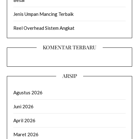
Besar
Jenis Umpan Mancing Terbaik
Reel Overhead Sistem Angkat
KOMENTAR TERBARU
ARSIP
Agustus 2026
Juni 2026
April 2026
Maret 2026