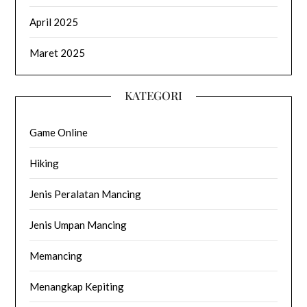
April 2025
Maret 2025
KATEGORI
Game Online
Hiking
Jenis Peralatan Mancing
Jenis Umpan Mancing
Memancing
Menangkap Kepiting