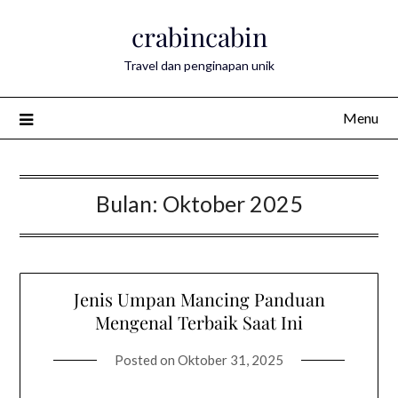
Skip
crabincabin
to
content
Travel dan penginapan unik
Menu
Bulan:
Oktober 2025
Jenis Umpan Mancing Panduan
Mengenal Terbaik Saat Ini
Posted on
Oktober 31, 2025