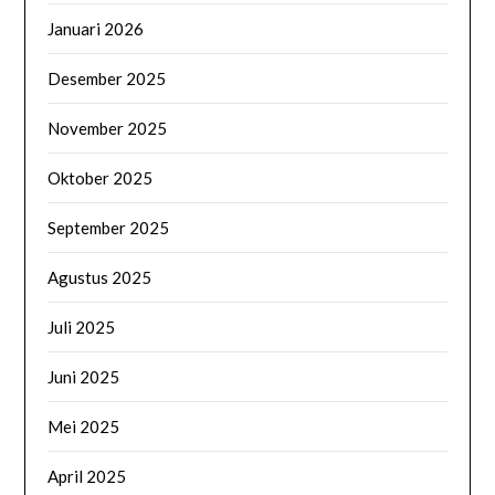
Januari 2026
Desember 2025
November 2025
Oktober 2025
September 2025
Agustus 2025
Juli 2025
Juni 2025
Mei 2025
April 2025