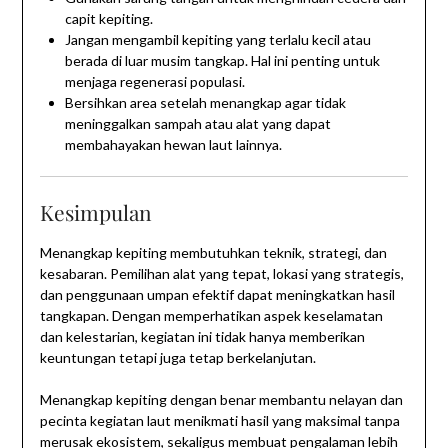
capit kepiting.
Jangan mengambil kepiting yang terlalu kecil atau
berada di luar musim tangkap. Hal ini penting untuk
menjaga regenerasi populasi.
Bersihkan area setelah menangkap agar tidak
meninggalkan sampah atau alat yang dapat
membahayakan hewan laut lainnya.
Kesimpulan
Menangkap kepiting membutuhkan teknik, strategi, dan
kesabaran. Pemilihan alat yang tepat, lokasi yang strategis,
dan penggunaan umpan efektif dapat meningkatkan hasil
tangkapan. Dengan memperhatikan aspek keselamatan
dan kelestarian, kegiatan ini tidak hanya memberikan
keuntungan tetapi juga tetap berkelanjutan.
Menangkap kepiting dengan benar membantu nelayan dan
pecinta kegiatan laut menikmati hasil yang maksimal tanpa
merusak ekosistem, sekaligus membuat pengalaman lebih