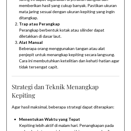
memberikan hasil yang cukup banyak. Pastikan ukuran
mata jaring sesuai dengan ukuran kepiting yang ingin
ditangkap.
Trap atau Perangkap
Perangkap berbentuk kotak atau silinder dapat
diletakkan di dasar laut.
Alat Manual
Beberapa orang menggunakan tangan atau alat
penjepit untuk menangkap kepiting secara langsung.
Cara ini membutuhkan ketelitian dan kehati-hatian agar
tidak tersengat capit.
Strategi dan Teknik Menangkap
Kepiting
Agar hasil maksimal, beberapa strategi dapat diterapkan:
Menentukan Waktu yang Tepat
Kepiting lebih aktif di malam hari. Penangkapan pada