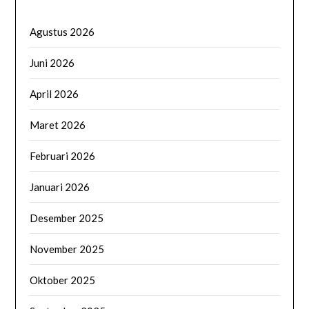
Agustus 2026
Juni 2026
April 2026
Maret 2026
Februari 2026
Januari 2026
Desember 2025
November 2025
Oktober 2025