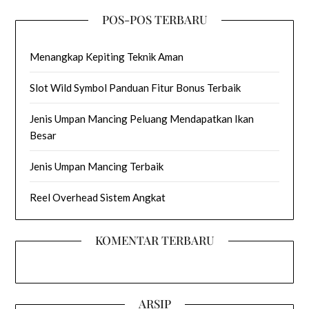
POS-POS TERBARU
Menangkap Kepiting Teknik Aman
Slot Wild Symbol Panduan Fitur Bonus Terbaik
Jenis Umpan Mancing Peluang Mendapatkan Ikan
Besar
Jenis Umpan Mancing Terbaik
Reel Overhead Sistem Angkat
KOMENTAR TERBARU
ARSIP