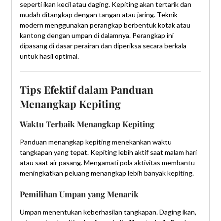
seperti ikan kecil atau daging. Kepiting akan tertarik dan
mudah ditangkap dengan tangan atau jaring. Teknik
modern menggunakan perangkap berbentuk kotak atau
kantong dengan umpan di dalamnya. Perangkap ini
dipasang di dasar perairan dan diperiksa secara berkala
untuk hasil optimal.
Tips Efektif dalam Panduan
Menangkap Kepiting
Waktu Terbaik Menangkap Kepiting
Panduan menangkap kepiting menekankan waktu
tangkapan yang tepat. Kepiting lebih aktif saat malam hari
atau saat air pasang. Mengamati pola aktivitas membantu
meningkatkan peluang menangkap lebih banyak kepiting.
Pemilihan Umpan yang Menarik
Umpan menentukan keberhasilan tangkapan. Daging ikan,